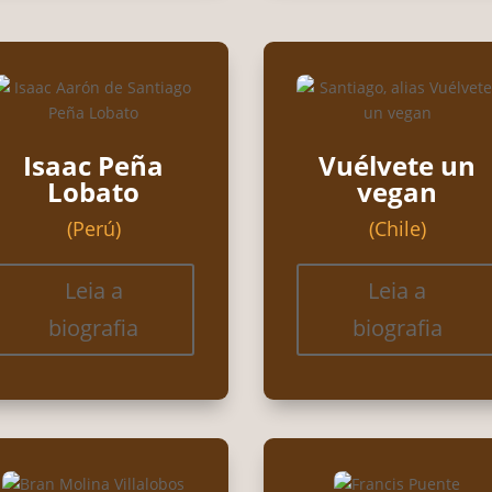
Isaac Peña
Vuélvete un
Lobato
vegan
(Perú)
(Chile)
Leia a
Leia a
biografia
biografia