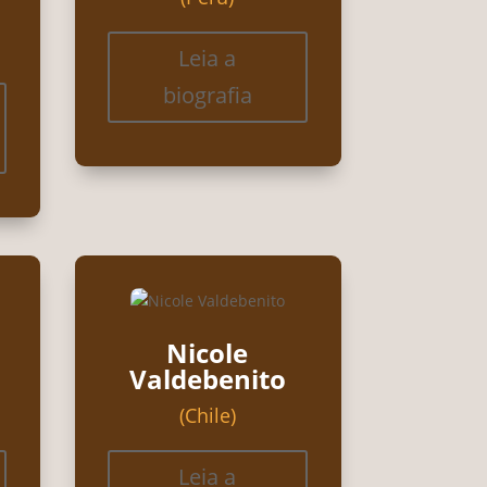
Leia a
biografia
Nicole
Valdebenito
(Chile)
Leia a