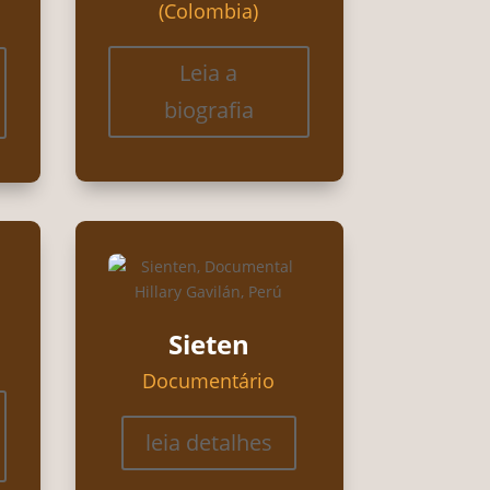
(Colombia)
Leia a
biografia
z
Sieten
Documentário
leia detalhes