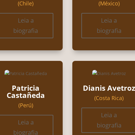
(Chile)
(México)
Leia a
Leia a
biografia
biografia
Patricia
Dianis Avetro
Castañeda
(Costa Rica)
(Perú)
Leia a
Leia a
biografia
biografia