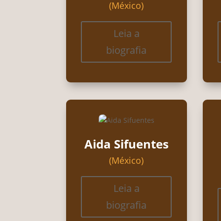
(México)
Leia a
biografia
Aida Sifuentes
(México)
Leia a
biografia