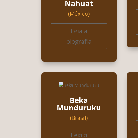
Nahuat
(México)
Leia a
biografia
Beka
Munduruku
(Brasil)
Leia a