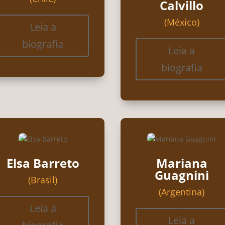
Calvillo
(México)
Leia a
biografia
Leia a
biografia
Elsa Barreto
Mariana
Guagnini
(Brasil)
(Argentina)
Leia a
Leia a