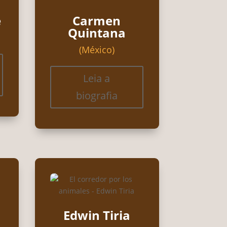
e
Carmen
Quintana
(México)
Leia a
biografia
Edwin Tiria