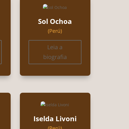
Sol Ochoa
(Perú)
Leia a
biografia
Iselda Livoni
(Perú)