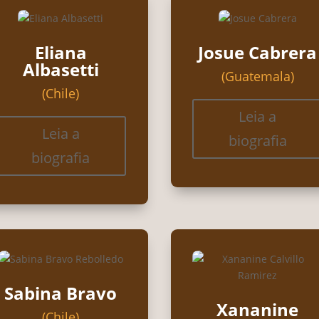
Eliana
Josue Cabrera
Albasetti
(Guatemala)
(Chile)
Leia a
Leia a
biografia
biografia
Sabina Bravo
Xananine
(Chile)