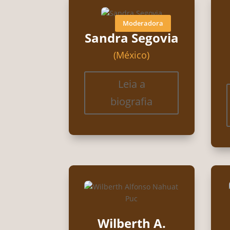
Moderadora
Sandra Segovia
(México)
Leia a
biografia
Wilberth A.