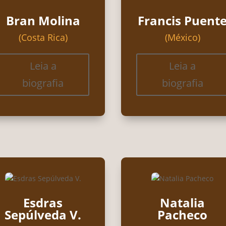
Bran Molina
Francis Puent
(Costa Rica)
(México)
Leia a
Leia a
biografia
biografia
Esdras
Natalia
Sepúlveda V.
Pacheco