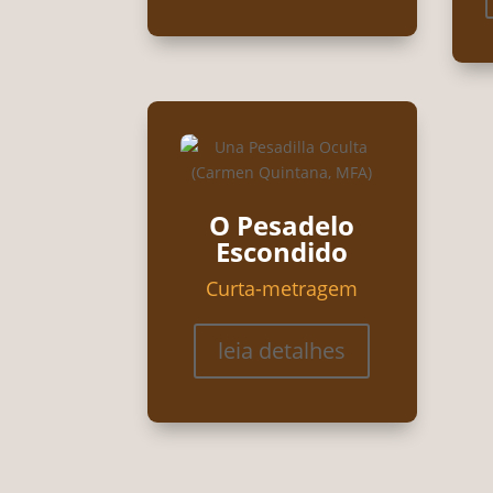
O Pesadelo
Escondido
Curta-metragem
leia detalhes
© EXA Encuentro por los Animales 2026. Todo