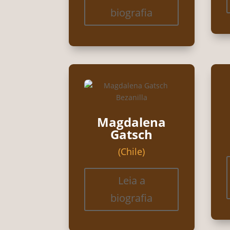
biografia
Magdalena
Gatsch
(Chile)
Leia a
biografia