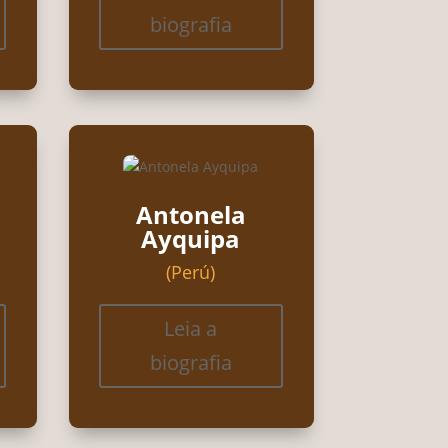
biografia
Antonela
Ayquipa
(Perú)
Leia a
biografia