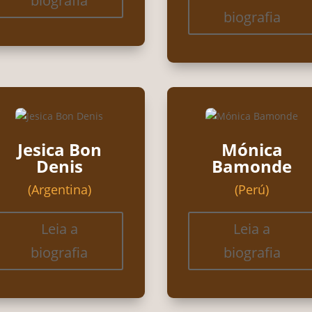
biografia
biografia
Jesica Bon
Mónica
Denis
Bamonde
(Argentina)
(Perú)
Leia a
Leia a
biografia
biografia