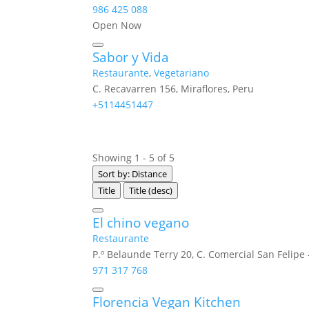
986 425 088
Open Now
Sabor y Vida
Restaurante
,
Vegetariano
C. Recavarren 156, Miraflores, Peru
+5114451447
Showing 1 - 5 of 5
Sort by: Distance
Title
Title (desc)
El chino vegano
Restaurante
P.º Belaunde Terry 20, C. Comercial San Felipe 
971 317 768
Florencia Vegan Kitchen