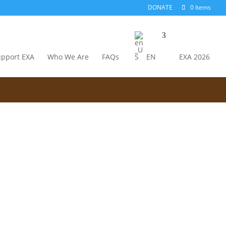
DONATE
0 Items
upport EXA
Who We Are
FAQs
EN
EXA 2026