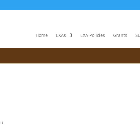
Restaurantes Veganos
Home
EXAs
EXA Policies
Grants
S
ENCUENTRO POR LOS ANIMALES
ru