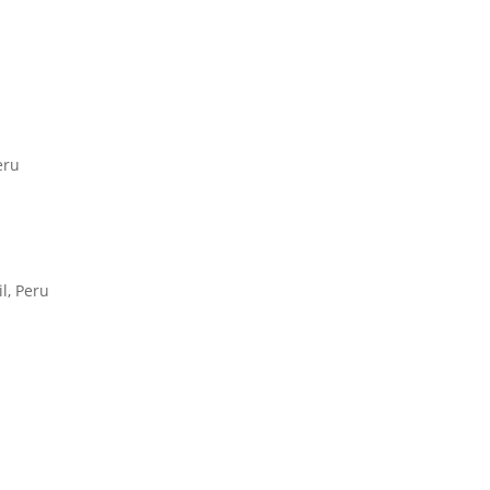
eru
l, Peru