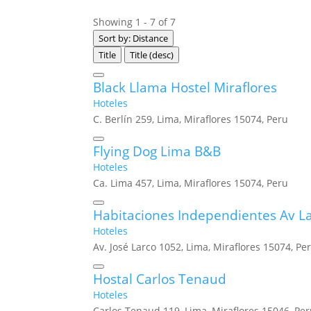
Showing 1 - 7 of 7
Sort by: Distance
Title
Title (desc)
Black Llama Hostel Miraflores
Hoteles
C. Berlín 259, Lima, Miraflores 15074, Peru
Flying Dog Lima B&B
Hoteles
Ca. Lima 457, Lima, Miraflores 15074, Peru
Habitaciones Independientes Av L
Hoteles
Av. José Larco 1052, Lima, Miraflores 15074, Pe
Hostal Carlos Tenaud
Hoteles
Carlos Tenaud 119, Lima, Miraflores 15046, Pe