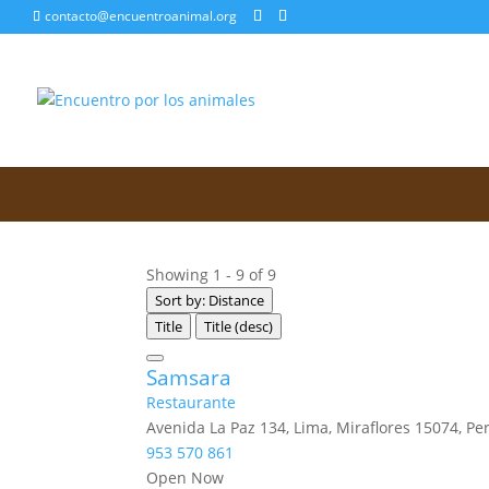
contacto@encuentroanimal.org
Showing 1 - 9 of 9
Sort by: Distance
Title
Title (desc)
Samsara
Restaurante
Avenida La Paz 134, Lima, Miraflores 15074, Pe
953 570 861
Open Now