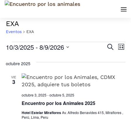
EXA
Eventos
EXA
Eventos
10/3/2025
 - 
8/9/2026
Búsq
Na
Buscar
Lista
Seleccionar
d
y
fecha.
octubre 2025
vi
nave
VIE
d
3
de
Ev
octubre 3, 2025
-
octubre 5, 2025
vista
Encuentro por los Animales 2025
de
Hotel Estelar Miraflores
Av. Alfredo Benavides 415, Miraflores ,
Perú, Lima, Peru
Even